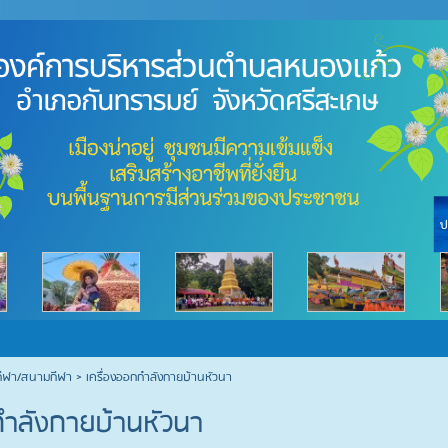
กีฬา/สนามกีฬา >
เครื่องออกกำลังกายบ้านหัวนา
กำลังกายบ้านหัวนา